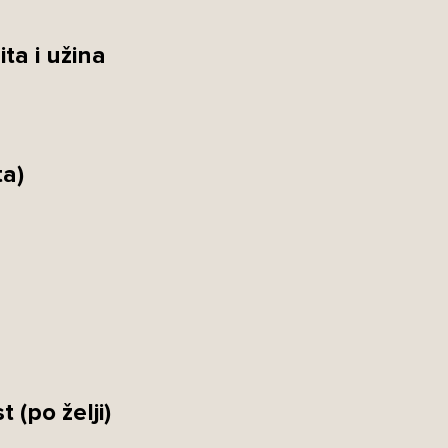
ta i užina
ta)
 (po želji)