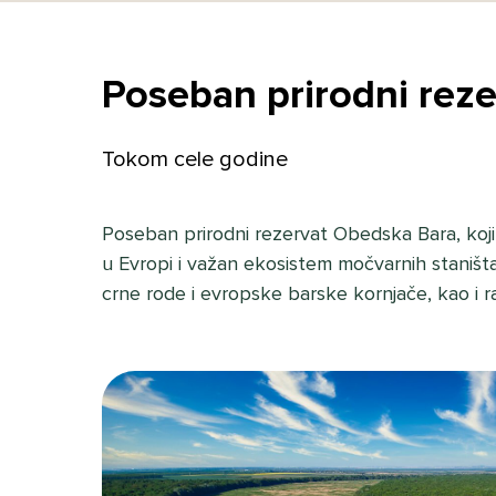
Poseban prirodni rez
Tokom cele godine
Poseban prirodni rezervat Obedska Bara, koji 
u Evropi i važan ekosistem močvarnih staništa
crne rode i evropske barske kornjače, kao i r