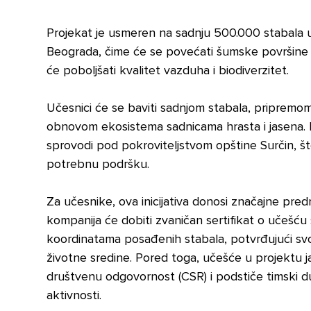
Projekat je usmeren na sadnju 500.000 stabala 
Beograda, čime će se povećati šumske površine
će poboljšati kvalitet vazduha i biodiverzitet.
Učesnici će se baviti sadnjom stabala, pripremom 
obnovom ekosistema sadnicama hrasta i jasena. 
sprovodi pod pokroviteljstvom opštine Surčin, 
potrebnu podršku.
Za učesnike, ova inicijativa donosi značajne pred
kompanija će dobiti zvaničan sertifikat o učešću
koordinatama posađenih stabala, potvrđujući svoj
životne sredine. Pored toga, učešće u projektu 
društvenu odgovornost (CSR) i podstiče timski 
aktivnosti.