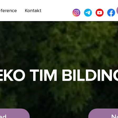
eference
Kontakt
EKO TIM BILDIN
ad
N