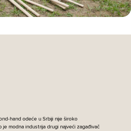
nd-hand odeće u Srbiji nije široko
o je modna industrija drugi najveći zagađivač