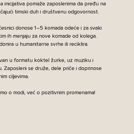
ša inicijativa pomaže zaposlenima da pređu na
ačajući timski duh i društvenu odgovornost.
esnici donose 1–5 komada odeće i za svaki
tim ih menjaju za nove komade od kolega.
onira u humanitarne svrhe ili reciklira.
van u formatu koktel žurke, uz muziku i
 Zaposleni se druže, dele priče i doprinose
nim ciljevima.
 samo o modi, već o pozitivnim promenama!