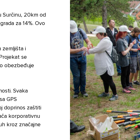
u Surčinu, 20km od
 grada za 14%. Ovo
zemljišta i
Projekat se
što obezbeđuje
nosti. Svaka
 sa GPS
 doprinos zaštiti
jača korporativnu
duh kroz značajne