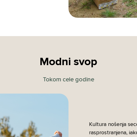
Modni svop
Tokom cele godine
Kultura nošenja seco
rasprostranjena, iak