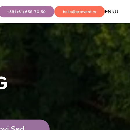
EN
RU
+381 (61) 658-70-50
hello@artevent.rs
G
ovi Sad