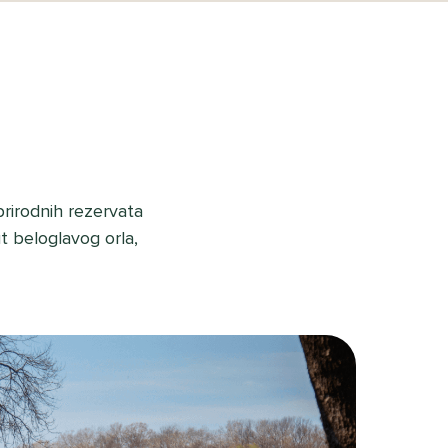
prirodnih rezervata
t beloglavog orla,