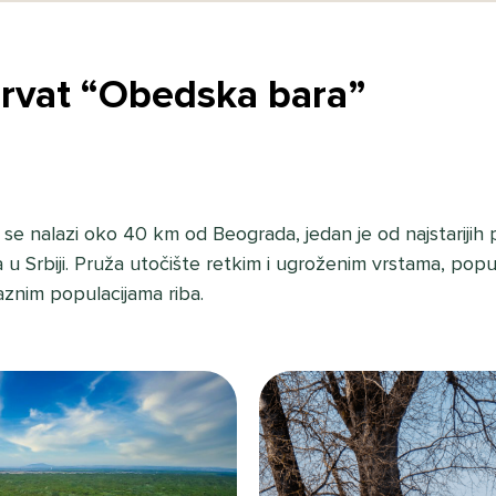
ervat “Obedska bara”
se nalazi oko 40 km od Beograda, jedan je od najstarijih 
 u Srbiji. Pruža utočište retkim i ugroženim vrstama, popu
aznim populacijama riba.