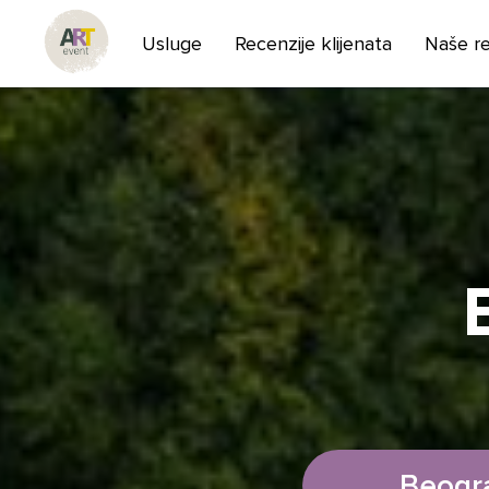
Usluge
Recenzije klijenata
Naše r
Beogr