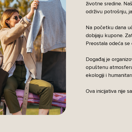
životne sredine. Na
održivu potrošnju, j
Na početku dana uč
dobijaju kupone. Za
Preostala odeća se d
Događaj je organizo
opuštenu atmosferu.
ekologiji i humanitar
Ova inicijativa nije