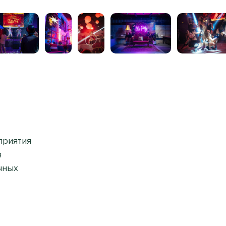
приятия
я
ичных